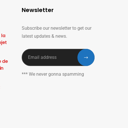
Newsletter
Subscribe our newsletter to get our
 la
latest updates & news.
ojet
e de
in
*** We never gonna spamming
: