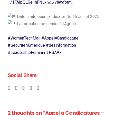
…/1FAIpQLSe1hFNJxlw…/viewform…
Date limite pour candidater : le 16 Juillet 2025
La formation se tiendra à l’Agetic
#WomenTechMali
#AppelÀCandidature
#SécuritéNumérique
#désinformation
#LeadershipFéminin
#PSAAF
Social Share
2 thoughts on “Appel à Candidatures –