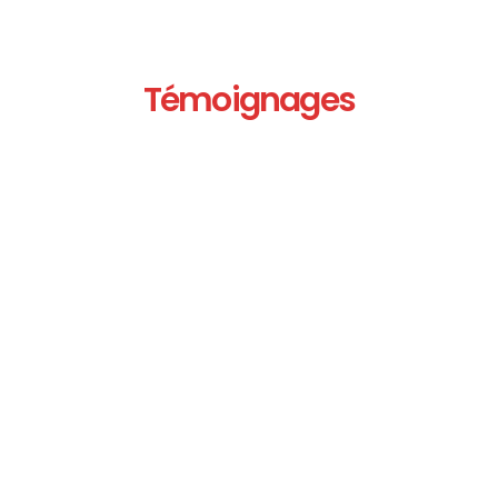
Témoignages
Women Tech Mali est une véritable famille qui œuvre
pour l’épanouissement des femmes et des filles dans la
tech. Faire partir de cette association m’a permis de voir
de près son impact positif et de contribuer à ce
mouvement qui inspire et transforme des vies.
Fady TRAORE,
Membre WTM