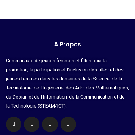
Grâce au programme de womanTech Mali, j’ai gagné en
confiance, appris à m’exprimer avec aisance et
A Propos
découvert le numérique. Cette formation a transformé
ma vision du monde et marqué positivement mon
Communauté de jeunes femmes et filles pour la
adolescence. Elle m’a permis de croire en mon
promotion, la participation et l’inclusion des filles et des
potentiel, de sortir de ma zone de confort et de me
jeunes femmes dans les domaines de la Science, de la
sentir capable de relever de nouveaux défis.
Technologie, de l’Ingénierie, des Arts, des Mathématiques,
Aujourd’hui, je me sens plus épanouie, plus ouverte et
du Design et de l’Information, de la Communication et de
la Technologie (STEAM/ICT).
prête à m’engager pour les droits des filles.
Assetou Doumbia,
Bénéficiaire du PROSCIDE